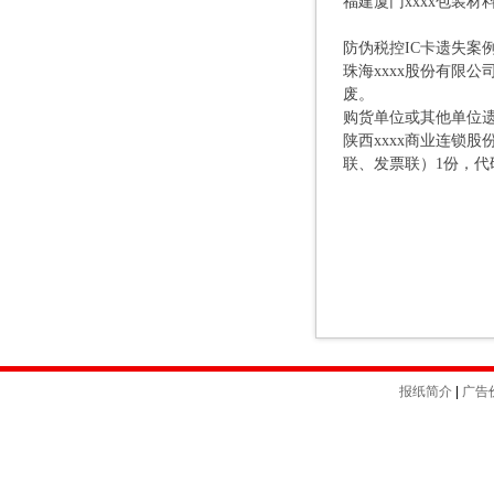
福建厦门xxxx包装材料
防伪税控IC卡遗失案
珠海xxxx股份有限公司（
废。
购货单位或其他单位
陕西xxxx商业连锁
联、发票联）1份，代码：
报纸简介
|
广告