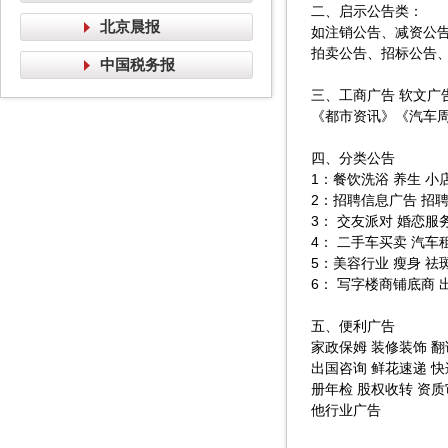
二、启示公告类：
北京晨报
如注销公告、减资公
拍卖公告、招标公告
中国税务报
三、工商广告 软文广
《都市资讯》《汽车周刊
四、分类公告
1：餐饮洗浴 养生 小
2：招聘信息广告 招聘
3： 交友派对 婚恋服
4： 二手车买卖 汽车
5：美容行业 瘦身 祛
6： 写字楼商铺底商 
五、便利广告
家政保姆 装修装饰 翻
出国咨询 鲜花速递 
册年检 股权收转 资质
他行业广告