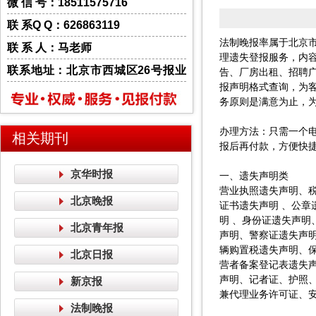
微 信 号：18511575716
联 系Q Q：626863119
法制晚报率属于北京
联 系 人：马老师
理遗失登报服务，内
联系地址：北京市西城区26号报业
告、厂房出租、招聘
报声明格式查询，为
大厦一层
务原则是满意为止，
办理方法：只需一个
相关期刊
报后再付款，方便快
京华时报
一、遗失声明类
营业执照遗失声明、
北京晚报
证书遗失声明 、公
明 、身份证遗失声
北京青年报
声明、警察证遗失声
辆购置税遗失声明、
北京日报
营者备案登记表遗失
声明、记者证、护照
新京报
兼代理业务许可证、
法制晚报